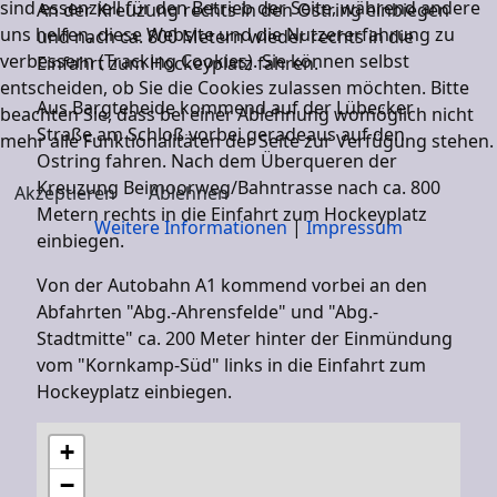
sind essenziell für den Betrieb der Seite, während andere
An der Kreuzung rechts in den Ostring einbiegen
uns helfen, diese Website und die Nutzererfahrung zu
und nach ca. 800 Metern wieder rechts in die
verbessern (Tracking Cookies). Sie können selbst
Einfahrt zum Hockeyplatz fahren.
entscheiden, ob Sie die Cookies zulassen möchten. Bitte
Aus Bargteheide kommend auf der Lübecker
beachten Sie, dass bei einer Ablehnung womöglich nicht
Straße am Schloß vorbei geradeaus auf den
mehr alle Funktionalitäten der Seite zur Verfügung stehen.
Ostring fahren. Nach dem Überqueren der
Kreuzung Beimoorweg/Bahntrasse nach ca. 800
Akzeptieren
Ablehnen
Metern rechts in die Einfahrt zum Hockeyplatz
Weitere Informationen
|
Impressum
einbiegen.
Von der Autobahn A1 kommend vorbei an den
Abfahrten "Abg.-Ahrensfelde" und "Abg.-
Stadtmitte" ca. 200 Meter hinter der Einmündung
vom "Kornkamp-Süd" links in die Einfahrt zum
Hockeyplatz einbiegen.
+
−