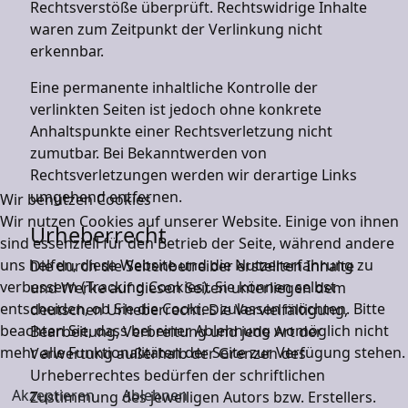
Rechtsverstöße überprüft. Rechtswidrige Inhalte
waren zum Zeitpunkt der Verlinkung nicht
erkennbar.
Eine permanente inhaltliche Kontrolle der
verlinkten Seiten ist jedoch ohne konkrete
Anhaltspunkte einer Rechtsverletzung nicht
zumutbar. Bei Bekanntwerden von
Rechtsverletzungen werden wir derartige Links
umgehend entfernen.
Wir benutzen Cookies
Wir nutzen Cookies auf unserer Website. Einige von ihnen
Urheberrecht
sind essenziell für den Betrieb der Seite, während andere
uns helfen, diese Website und die Nutzererfahrung zu
Die durch die Seitenbetreiber erstellten Inhalte
verbessern (Tracking Cookies). Sie können selbst
und Werke auf diesen Seiten unterliegen dem
entscheiden, ob Sie die Cookies zulassen möchten. Bitte
deutschen Urheberrecht. Die Vervielfältigung,
beachten Sie, dass bei einer Ablehnung womöglich nicht
Bearbeitung, Verbreitung und jede Art der
mehr alle Funktionalitäten der Seite zur Verfügung stehen.
Verwertung außerhalb der Grenzen des
Urheberrechtes bedürfen der schriftlichen
Akzeptieren
Ablehnen
Zustimmung des jeweiligen Autors bzw. Erstellers.