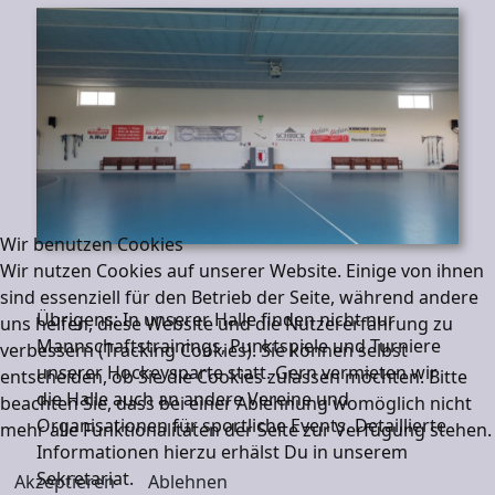
Wir benutzen Cookies
Wir nutzen Cookies auf unserer Website. Einige von ihnen
sind essenziell für den Betrieb der Seite, während andere
Übrigens: In unserer Halle finden nicht nur
uns helfen, diese Website und die Nutzererfahrung zu
Mannschaftstrainings, Punktspiele und Turniere
verbessern (Tracking Cookies). Sie können selbst
unserer Hockeysparte statt. Gern vermieten wir
entscheiden, ob Sie die Cookies zulassen möchten. Bitte
die Halle auch an andere Vereine und
beachten Sie, dass bei einer Ablehnung womöglich nicht
Organisationen für sportliche Events. Detaillierte
mehr alle Funktionalitäten der Seite zur Verfügung stehen.
Informationen hierzu erhälst Du in unserem
Sekretariat.
Akzeptieren
Ablehnen