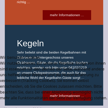
richtig ...
mehr Informationen ...
Kegeln
Sehr beliebt sind die beiden Kegelbahnen mit
Wir benutzen Cookies
Clubraum im Untergeschoss unseres
Wir nutzen Cookies auf unserer Website. Einige von ihnen
Clubhauses. Gäste, die die Kegelbahn buchen
möchten, wenden sich bitte unter 04102/1219
sind essenziell für den Betrieb der Seite, während andere
an unsere Clubgastronomie, die auch für das
uns helfen, diese Website und die Nutzererfahrung zu
leibliche Wohl der Kegelbahn-Gäste sorgt ...
verbessern (Tracking Cookies). Sie können selbst
entscheiden, ob Sie die Cookies zulassen möchten. Bitte
beachten Sie, dass bei einer Ablehnung womöglich nicht
mehr Informationen ...
mehr alle Funktionalitäten der Seite zur Verfügung stehen.