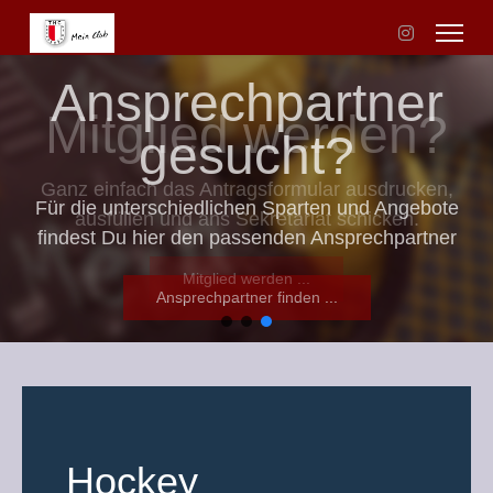
Ansprechpartner
Mitglied werden?
gesucht?
Ganz einfach das Antragsformular ausdrucken,
Für die unterschiedlichen Sparten und Angebote
ausfüllen und ans Sekretariat schicken.
findest Du hier den passenden Ansprechpartner
Mitglied werden ...
Ansprechpartner finden ...
Hockey