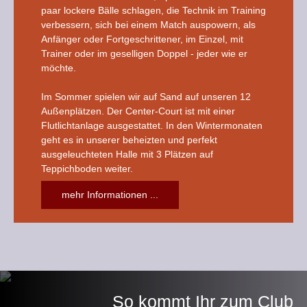
paar lockere Bälle schlagen, die Technik im Training
verbessern, sich bei einem Match auspowern, als
Anfänger oder Fortgeschrittener, im Einzel, mit
Trainer oder im geselligen Doppel - jeder wie er
möchte.
Im Sommer spielen wir auf Sand auf unseren 12
Außenplätzen. Der Center-Court ist mit einer
Flutlichtanlage ausgestattet. In den Wintermonaten
geht es in unserer beheizten und perfekt
ausgeleuchteten Halle mit 3 Plätzen auf
Teppichboden weiter.
mehr Informationen ...
So kommt Ihr zum Club